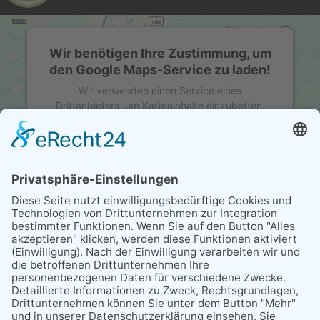
Wir benötigen Ihre Zustimmung, um
den Google Maps-Service zu laden!
Wir verwenden einen Service eines
Drittanbieters, um Karteninhalte einzubetten.
Dieser Service kann Daten zu Ihren Aktivitäten
sammeln. Bitte lesen Sie die Details durch und
stimmen Sie der Nutzung des Service zu, um
diese Karte anzuzeigen.
MEHR INFORMATIONEN
AKZEPTIEREN
powered by
Usercentrics Consent Management
Platform
&
eRecht24