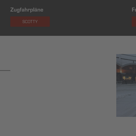
Zugfahrpläne
F
SCOTTY