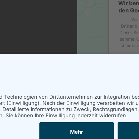
Wir ben
den Goo
Wir
Drittanb
Dieser Se
sammeln. 
stimmen 
ERO.COM
powered 
vomedia GmbH