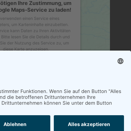
ötigen Ihre Zustimmung, um
gle Maps-Service zu laden!
 verwenden einen Service eines
ieters, um Karteninhalte einzubetten.
rvice kann Daten zu Ihren Aktivitäten
Bitte lesen Sie die Details durch und
Sie der Nutzung des Service zu, um
diese Karte anzuzeigen.
MEHR INFORMATIONEN
AKZEPTIEREN
by
Usercentrics Consent Management
Platform
&
eRecht24
Impressum
Datenschutzerklärung
Cookie-Einstellungen