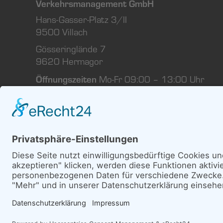
Verkehrsmanagement GmbH
Hans-Gasser-Platz 3/II
9500 Villach
Gösseringlände 7
9620 Hermagor
Öffnungszeiten
Mo-Fr 09:00 – 13:00 Uhr
TEL. +43 4282 25225
MAIL@MOBILBU
© 2026 Mobilbüro
Powered by
Creati