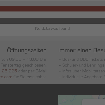
No data was found
Öffnungszeiten
Immer einen Bes
g von 09:00 – 13:00 Uhr
– Bus- und ÖBB Tickets i
d Fenstertag geschlossen.
– Schüler- und Lehrlings
 25 225
oder per E-Mail
– Infos über Mobilitätsa
ro.com
für Sie erreichbar.
– Individuelle Angebote 