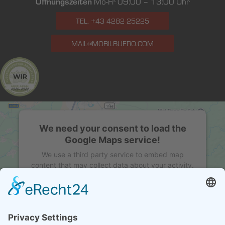
Öffnungszeiten
Mo-Fr 09:00 – 13:00 Uhr
TEL. +43 4282 25225
MAIL@MOBILBUERO.COM
We need your consent to load the
Google Maps service!
We use a third party service to embed map
content that may collect data about your activity.
Please review the details and accept the service
to see this map.
MORE INFORMATION