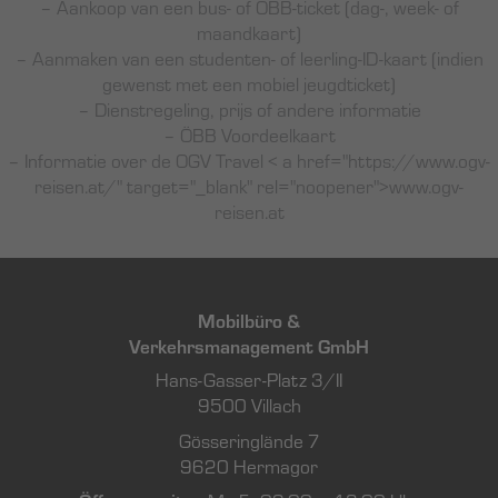
– Aankoop van een bus- of ÖBB-ticket (dag-, week- of
maandkaart)
– Aanmaken van een studenten- of leerling-ID-kaart (indien
gewenst met een mobiel jeugdticket)
– Dienstregeling, prijs of andere informatie
– ÖBB Voordeelkaart
– Informatie over de OGV Travel < a href="https://www.ogv-
reisen.at/" target="_blank" rel="noopener">www.ogv-
reisen.at
Mobilbüro &
Verkehrsmanagement GmbH
Hans-Gasser-Platz 3/II
9500 Villach
Gösseringlände 7
9620 Hermagor