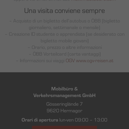
Una visita conviene sempre
– Acquisto di un biglietto dell’autobus o ÖBB (biglietto
giornaliero, settimanale o mensile)
– Creazione ID studente o apprendista (se desiderato con
biglietto mobile giovani)
– Orario, prezzo o altre informazioni
– ÖBB Vorteilcard (carta vantaggi)
– Informazioni sui viaggi
OGV www.ogv-reisen.at
Mobilbüro &
Verkehrsmanagement GmbH
Gösseringlände 7
9620 Hermagor
Orari di apertura
lun-ven 09:00 – 13:00