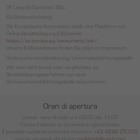
GF Leopold Durchner, BSc.
EU-Streitschlichtung
Die Europäische Kommission stellt eine Plattform zur
Online-Streitbeilegung (OS) bereit:
https://ec.europa.eu/consumers/odr/
.
Unsere E-Mail-Adresse finden Sie oben im Impressum.
Verbraucher­streit­beilegung/Universal­schlichtungs­stelle
Wir sind nicht bereit oder verpflichtet, an
Streitbeilegungsverfahren vor einer
Verbraucherschlichtungsstelle teilzunehmen.
Orari di apertura
Lunedì - venerdì dalle ore 09:00 alle 13:00
Chiuso il sabato, la domenica e i giorni festivi.
È possibile contattarci tramite il numero
+43 4282 25 225
oppure via email all'indirizzo
mail@mobilbuero.com