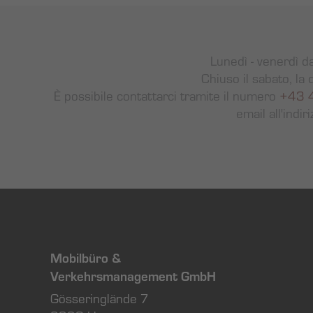
Lunedì - venerdì d
Chiuso il sabato, la 
È possibile contattarci tramite il numero
+43 
email all'indir
Mobilbüro &
Verkehrsmanagement GmbH
Gösseringlände 7