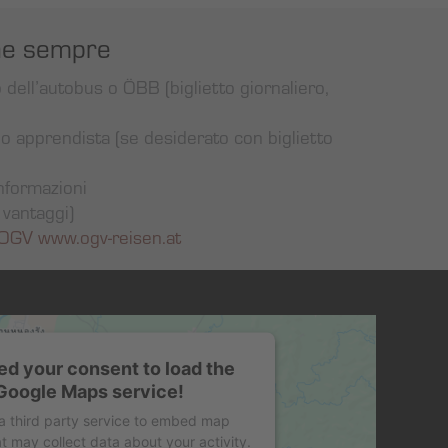
ene sempre
 dell’autobus o ÖBB (biglietto giornaliero,
o apprendista (se desiderato con biglietto
informazioni
 vantaggi)
OGV www.ogv-reisen.at
d your consent to load the
Google Maps service!
a third party service to embed map
t may collect data about your activity.