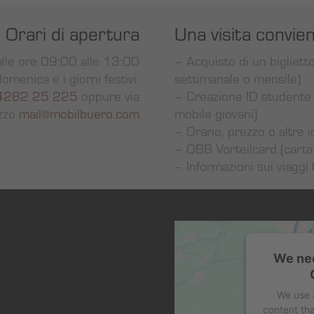
Orari di apertura
Una visita convi
alle ore 09:00 alle 13:00
– Acquisto di un biglietto
domenica e i giorni festivi.
settimanale o mensile)
4282 25 225
oppure via
– Creazione ID studente 
izzo
mail@mobilbuero.com
mobile giovani)
– Orario, prezzo o altre 
– ÖBB Vorteilcard (carta
– Informazioni sui viaggi
We nee
We use 
content tha