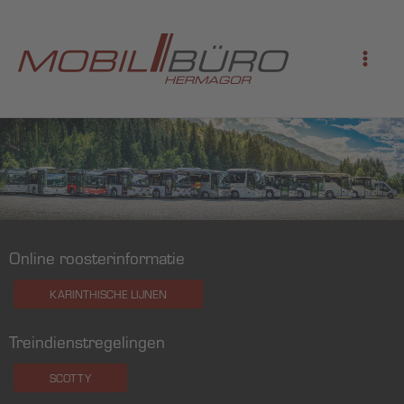
Ga
naar
de
inhoud
Online roosterinformatie
KARINTHISCHE LIJNEN
Treindienstregelingen
SCOTTY