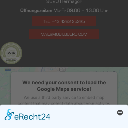
9620 Hermagor
Öffnungszeiten
Mo-Fr 09:00 – 13:00 Uhr
TEL. +43 4282 25225
MAIL@MOBILBUERO.COM
We need your consent to load the
Google Maps service!
We use a third party service to embed map
content that may collect data about your activity.
Please review the details and accept the service
to see this map.
MORE INFORMATION