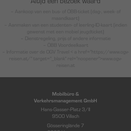
Altijd een bezoek waard
– Aankoop van een bus- of ÖBB-ticket (dag-, week- of
maandkaart)
– Aanmaken van een studenten- of leerling-ID-kaart (indien
gewenst met een mobiel jeugdticket)
– Dienstregeling, prijs of andere informatie
– ÖBB Voordeelkaart
– Informatie over de OGV Travel < a href="https://www.ogv-
reisen.at/" target="_blank" rel="noopener">www.ogv-
reisen.at
Mobilbüro &
Verkehrsmanagement GmbH
Hans-Gasser-Platz 3/II
9500 Villach
Gösseringlände 7